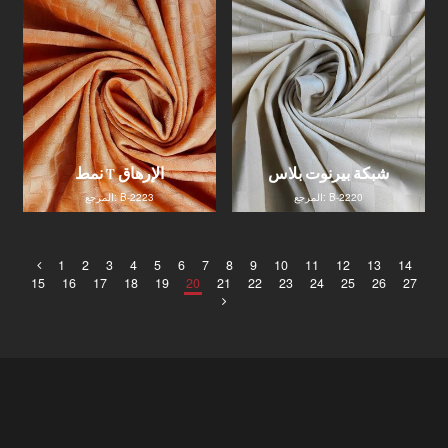
شبكة بيرنوت بلاس
نمط T الإرهاق
المرجع: B-2220
المرجع: B-2223
1
2
3
4
5
6
7
8
9
10
11
12
13
14
15
16
17
18
19
20
21
22
23
24
25
26
27