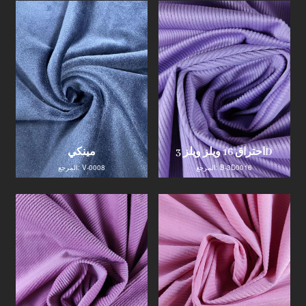
احتراق 16 ويلز ويلز 3D
مينكي
المرجع: B-3D0016
المرجع: V-0008