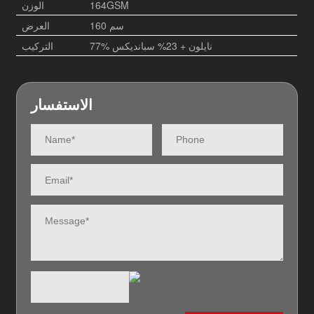
164GSM
الوزن
160 سم
العرض
77% نايلون + 23% سبانديكس
التركيب
الاستفسار