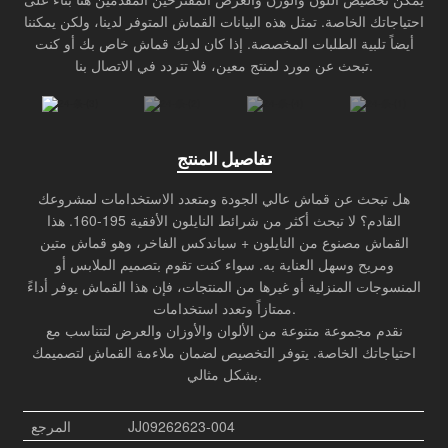
المنتج
احتياجاتك الخاصة. تمثل هذه البيانات القماش المتوفر لدينا، ولكن يمكننا
أيضاً تلبية الطلبات المخصصة. إذا كان لديك قماش خاص بك أو كنت
مبتكر في الصناعة
تبحث عن مورد لمنتج معين، فلا تتردد في الاتصال بنا.
تفاصيل المنتج
هل تبحث عن قماش عالي الجودة ومتعدد الاستخدامات لمشروعك
القادم؟ لا تبحث أكثر من شرائط النايلون الأفقية 195-160. هذا
القماش مصنوع من النايلون + سباندكس الفاخر، وهو قماش متين
ومريح وسهل العناية به. سواء كنت تقوم بتصميم الملابس أو
المنسوجات المنزلية أو غيرها من المنتجات، فإن هذا القماش يوفر أداءً
ممتازاً وتعدد استخدامات.
نقدم مجموعة متنوعة من الألوان والأوزان والعرض لتتناسب مع
احتياجاتك الخاصة. يتوفر التخصيص لضمان ملاءمة القماش لتصميمك
بشكل مثالي.
JJ09262623-004
المرجع