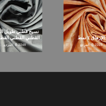
نسيج قطني طويل ال
نمط T الإرهاق
القطني القطني القطني
المرجع: B-2223
المرجع: B-2248