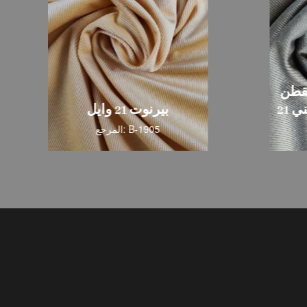
قطن
 21
بيرنوت 21 وايل
المرجع: B-1905