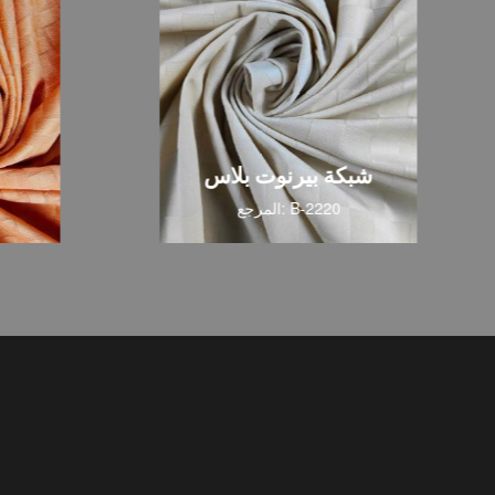
شبكة بيرنوت بلاس
المرجع: B-2220