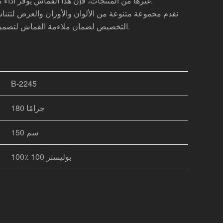
غيرها من المنتجات، فإن هذا القماش يوفر أداءً ممتازاً وتعدد استخدامات.
نقدم مجموعة متنوعة من الألوان والأوزان والعرض لتتنا
التخصيص لضمان ملاءمة القماش لتصميمك بشكل مثالي.
B-2245
180 جرامًا
150 سم
100٪ بوليستر 100