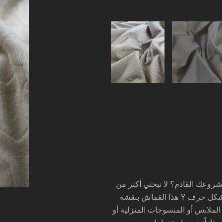
روعك القادم؟ لا تبحثي أكثر من
هذا القماش بنقشة Y على شكل حرف Y. يتميز هذا القماش المصنوع من البوليستر الفاخر
 الملابس أو المنسوجات المنزلية أو