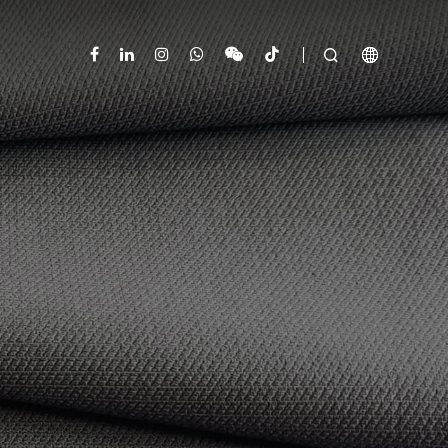


