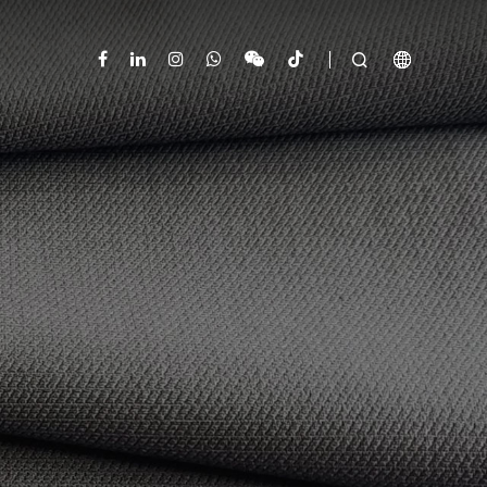


