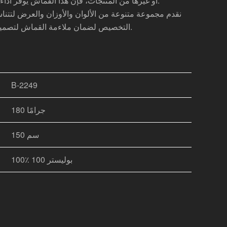
أو غيرها من المنتجات، فإن هذا القماش يوفر أداءً ممتازاً وتعدد استخدامات.
نقدم مجموعة متنوعة من الألوان والأوزان والعرض لتتنا
التخصيص لضمان ملاءمة القماش لتصميمك بشكل مثالي.
B-2249
180 جرامًا
150 سم
100٪ بوليستر 100