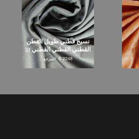
 قطني طويل القطن
ي القطني القطني 21
بيرنوت 21 وايل
المرجع: B-2248
المرجع: B-1905