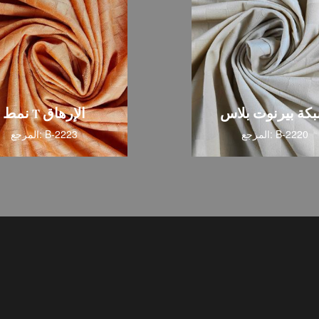
نسيج
نمط T الإرهاق
القطن
المرجع: B-2223