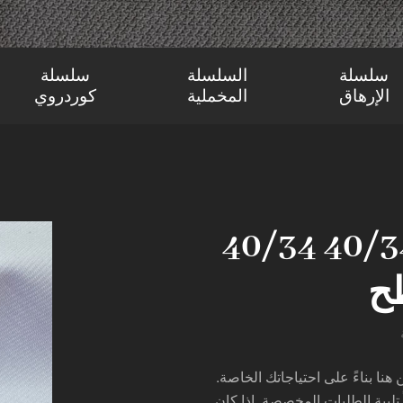
سلسلة
السلسلة
سلسلة
الإرهاق
المخملية
كوردروي
40/34 نايلون مسطح مكرر 40/34
ح
ا بناءً على احتياجاتك الخاصة.
ً تلبية الطلبات المخصصة. إذا كان