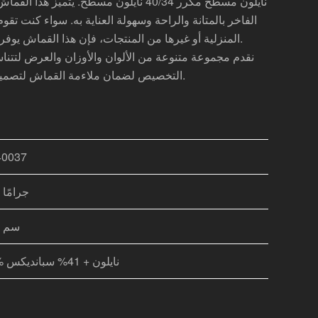
نايلون مسطح مكرر 40/34 نايلون مسطح. يتمي
الفاخر بالمتانة والراحة وسهولة العناية به. سواء كنت تق
المنزلية أو غيرها من المنتجات، فإن هذا القماش يوفر أداءً ممتازاً وتعدد استخدامات.
نقدم مجموعة متنوعة من الألوان والأوزان والعرض لتتنا
التخصيص لضمان ملاءمة القماش لتصميمك بشكل مثالي.
40037
220 جرامًا
168 سم
59% نايلون + 41% سبانديكس