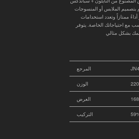
ز هذا القماش المصنوع من النايلون + سباندكس
وم بتصميم الملابس أو المنسوجات
سب مع احتياجاتك الخاصة. يتوفر
JN
المرجع
الوزن
العرض
التركيب