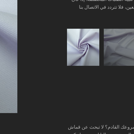
روعك القادم؟ لا تبحث عن قماش