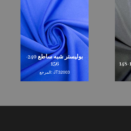
بوليستر شبه ساطع 240-
156
المرجع: JT32003