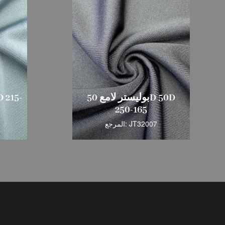
بوليستر لامع 50D 50D
250-165
المرجع: JT32007