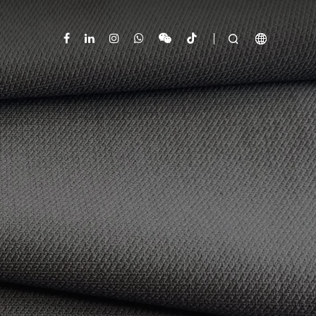


