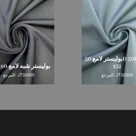
بوليستر لامع 50D 50D 215-
152
بوليستر شبه لامع 190-148
المرجع: JT32006
المرجع: JT32005